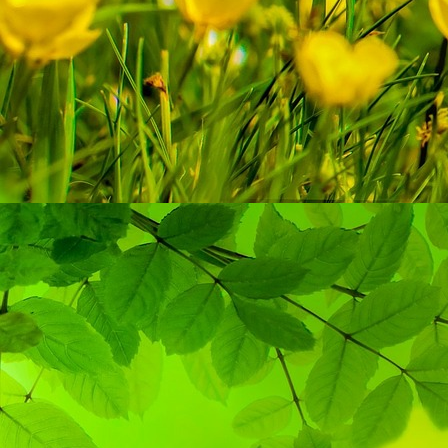
Alöna Shapoval _ Pole