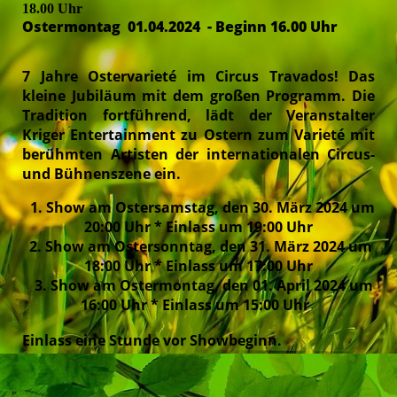
18.00 Uhr
Ostermontag 01.04.2024 - Beginn 16.00 Uhr
7 Jahre Ostervarieté im Circus Travados! Das
kleine Jubiläum mit dem großen Programm. Die
Tradition fortführend, lädt der Veranstalter
Kriger Entertainment zu Ostern zum Varieté mit
berühmten Artisten der internationalen Circus-
und Bühnenszene ein.
1. Show am Ostersamstag, den 30. März 2024 um
20:00 Uhr * Einlass um 19:00 Uhr
2. Show am Ostersonntag, den 31. März 2024 um
18:00 Uhr * Einlass um 17:00 Uhr
3. Show am Ostermontag, den 01. April 2024 um
16:00 Uhr * Einlass um 15:00 Uhr
Einlass eine Stunde vor Showbeginn.