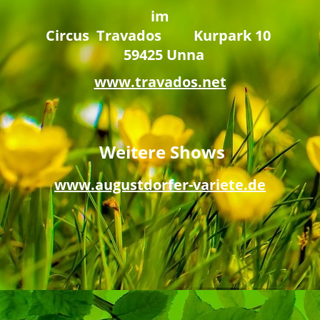
Veranstaltung
im
Circus Travados Kurpark 10
59425 Unna
www.travados.net
Weitere Shows
www.augustdorfer-variete.de