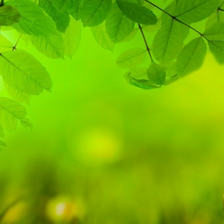
Sammy _ VaudevilleVariety_(c)MaAini_Anne-
KathrinRunge_2018