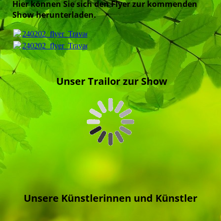
Hier können Sie sich den Flyer zur kommenden
Show herunterladen.
240202_flyer_Travados_Ostern2024.pdf
(2.79MB)
240202_flyer_Travados_Ostern2024.pdf
(2.79MB)
Unser Trailor zur Show